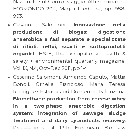
Nazionale sul Compostaggio. Atti seminari di
ECOMONDO 2011, Maggioli editore, pp. 988-
993.
Cesarino Salomoni.
Innovazione nella
produzione di biogas: digestione
anaerobica a fasi separate e specializzate
di rifiuti, reflui, scarti e sottoprodotti
organici.
HS+E, the occupational health &
safety + environmental quarterly magazine,
Vol. IX, N.4, Oct–Dec 2011, pp 1-4
Cesarino Salomoni, Armando Caputo, Mattia
Bonoli, Ornella Francioso, Maria Teresa
Rodriguez-Estrada and Domenico Palenzona.
Biomethane production from cheese whey
in a two-phase anaerobic digestion
system: integration of sewage sludge
treatment and dairy byproducts recovery.
Proceedings of 19th European Biomass