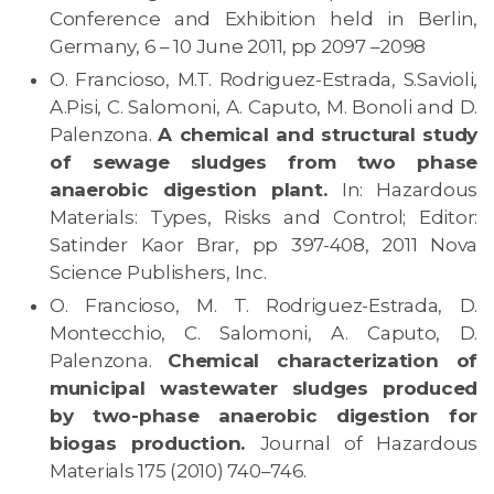
Conference and Exhibition held in Berlin,
Germany, 6 – 10 June 2011, pp 2097 –2098
O. Francioso, M.T. Rodriguez-Estrada, S.Savioli,
A.Pisi, C. Salomoni, A. Caputo, M. Bonoli and D.
Palenzona.
A chemical and structural study
of sewage sludges from two phase
anaerobic digestion plant.
In: Hazardous
Materials: Types, Risks and Control; Editor:
Satinder Kaor Brar, pp 397-408, 2011 Nova
Science Publishers, Inc.
O. Francioso, M. T. Rodriguez-Estrada, D.
Montecchio, C. Salomoni, A. Caputo, D.
Palenzona.
Chemical characterization of
municipal wastewater sludges produced
by two-phase anaerobic digestion for
biogas production.
Journal of Hazardous
Materials 175 (2010) 740–746.