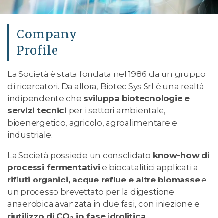
Company
Profile
La Società è stata fondata nel 1986
da un gruppo
di ricercatori. Da allora, Biotec Sys Srl è una realtà
indipendente che
sviluppa biotecnologie e
servizi tecnici
per i settori ambientale,
bioenergetico, agricolo, agroalimentare e
industriale.
La Società possiede un consolidato
know-how di
processi fermentativi
e biocatalitici applicati a
rifiuti organici, acque reflue e altre biomasse
e
un processo brevettato per la digestione
anaerobica avanzata in due fasi, con iniezione e
riutilizzo di CO
in fase idrolitica.