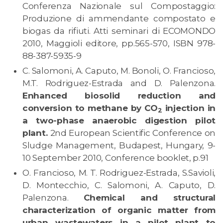
Conferenza Nazionale sul Compostaggio:
Produzione di ammendante compostato e
biogas da rifiuti. Atti seminari di ECOMONDO
2010, Maggioli editore, pp.565-570, ISBN 978-
88-387-5935-9
C. Salomoni, A. Caputo, M. Bonoli, O. Francioso,
M.T. Rodriguez-Estrada and D. Palenzona.
Enhanced biosolid reduction and
conversion to methane by CO
injection in
2
a two-phase anaerobic digestion pilot
plant.
2nd European Scientific Conference on
Sludge Management, Budapest, Hungary, 9-
10 September 2010, Conference booklet, p.91
O. Francioso, M. T. Rodriguez-Estrada, S.Savioli,
D. Montecchio, C. Salomoni, A. Caputo, D.
Palenzona.
Chemical and structural
characterization of organic matter from
urban wastewaters in a pilot plant to