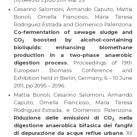
(11):6443-8. Epub 2011 Mar 29.
Cesarino Salomoni, Armando Caputo, Mattia
Bonoli, Ornella Francioso, Maria Teresa
Rodriguez-Estrada and Domenico Palenzona.
Co-fermentation of sewage sludge and
CO
boosted by alcohol-containing
2
bioliquids: enhancing biomethane
production in a two-phase anaerobic
digestion process.
Proceedings of 19th
European Biomass Conference and
Exhibition held in Berlin, Germany, 6 – 10 June
2011, pp 2095 – 2096
Mattia Bonoli, Cesarino Salomoni, Armando
Caputo, Ornella Francioso, Maria Teresa
Rodriguez-Estrada, e Domenico Palenzona.
Riduzione delle emissioni di CO
nella
2
digestione anaerobica bifasica dei fanghi
di depurazione da acque reflue urbane.
XII