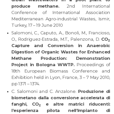
produce methane.
2nd International
Conference of International Association
Mediterranean Agro-industrial Wastes, Ismir,
Turkey, 17 – 19 June 2010
Salomoni, C., Caputo, A., Bonoli, M., Francioso,
O., Rodriguez-Estrada, M.T., Palenzona, D.
CO
2
Capture and Conversion in Anaerobic
Digestion of Organic Wastes for Enhanced
Methane Production: Demonstration
Project in Bologna WWTP
.
Proceedings of
18th European Biomass Conference and
Exhibition held in Lyon, France, 3 – 7 May 2010,
pp 1371 – 1374.
C. Salomoni and C. Anzalone.
Produzione di
biometano dalla conversione accelerata di
fanghi, CO
e altre matrici riducenti:
2
l’esperienza pilota nell’Impianto di